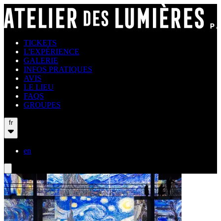
TICKETS
L'EXPÉRIENCE
GALERIE
INFOS PRATIQUES
AVIS
LE LIEU
FAQS
GROUPES
fr
en